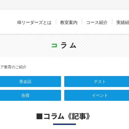
IBリーダーズとは
教室案内
コース紹介
実績
コ
ラム
リア教育のご紹介
英会話
テスト
合宿
イベント
■コラム《記事》