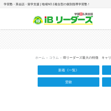
学習塾・英会話・留学支援 | 地域NO.1複合型の個別指導学習塾！
塾＋英会話 ｜ IBリ
ーダーズ
ホーム
»
コラム
»
IBリーダーズ最大の特徴 キャ
新着《一覧》
受験