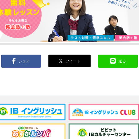
ツイート
シェア
𝕏
送る