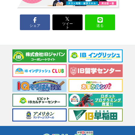
𝕏
ツイー
シェア
送る
ト