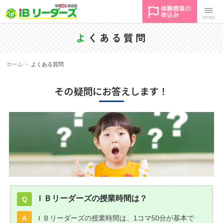
塾＋英会話
Menu
よ
くある質問
｜ IBリー
ホーム
»
よくある質問
ダーズ
その疑問にお答えします！
ＩＢリーダーズの授業時間は？
Q
A
ＩＢリーダーズの授業時間は、1コマ50分が基本で