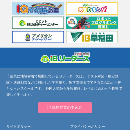
塾＋英会話 ｜ IB
千葉県に地域密着で展開しているIBリーダーズは、
リーダーズ
テスト対策・検定試
験・進路相談などに対応した学習塾と、留学支援までできる英会話が一体
となったスクールです。
外国人講師も多数在籍。レベルに合わせた指導で
楽しく学べます。
体験授業の申込み
サイトポリシー
プライバシーポリシー